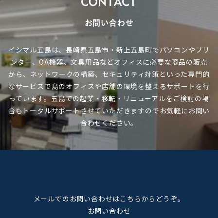
お問い合わせ
イシマル五島は、長崎県五島市・新上五島町でパソコンやプリ
ンター、OA機器、文具用品など
オフィスに必要な商品の販売
から、ネットワークの構築、セキュリティ対策といった専門的
なサービスで
島のオフィスや店舗の環境を整えるサポートを行
っています。
五島での起業・移転・リニューアルをご検討の場
合も
トータルサポートさせていただきますのでお気軽にお問い
合わせください。
メールでのお問い合わせはこちらからどうぞ。
お問い合わせ