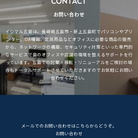
お問い合わせ
イシマル五島は、長崎県五島市・新上五島町でパソコンやプリ
ンター、OA機器、文具用品など
オフィスに必要な商品の販売
から、ネットワークの構築、セキュリティ対策といった専門的
なサービスで
島のオフィスや店舗の環境を整えるサポートを行
っています。
五島での起業・移転・リニューアルをご検討の場
合も
トータルサポートさせていただきますのでお気軽にお問い
合わせください。
メールでのお問い合わせはこちらからどうぞ。
お問い合わせ